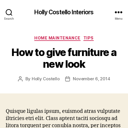
Holly Costello Interiors
Search
Menu
Categories
HOME MAINTENANCE
TIPS
How to give furniture a
new look
By
Holly Costello
November 6, 2014
Post
Post
author
date
Quisque ligulas ipsum, euismod atras vulputate
iltricies etri elit. Class aptent taciti sociosqu ad
litora torquent per conubia nostra, per inceptos